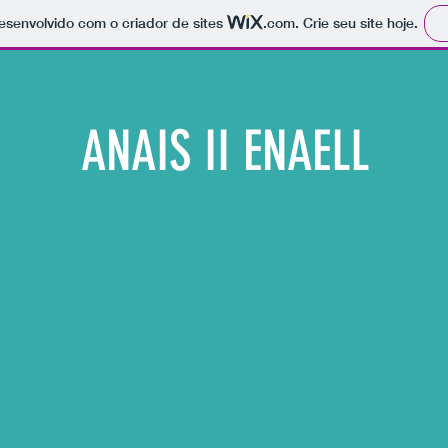
 desenvolvido com o criador de sites
.com
. Crie seu site hoje.
ANAIS II ENAELL